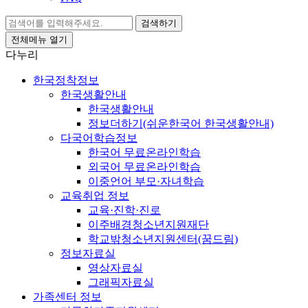
검색하기
전체메뉴 열기
다누리
한국정착정보
한국생활안내
한국생활안내
정보더하기(쉬운한국어 한국생활안내)
다국어학습정보
한국어 무료온라인학습
외국어 무료온라인학습
이중언어 부모·자녀학습
교육취업 정보
교육·진학·진로
이주배경청소년지원재단
학교밖청소년지원센터(꿈드림)
정보자료실
영상자료실
그래픽자료실
가족센터 정보