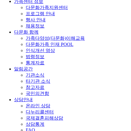
가족센터 정보
다문화가족지원센터
프로그램 안내
행사 안내
채용정보
다문화 함께
가족다양성(다문화)이해교육
다문화가족 인재 POOL
인식개선 영상
법령정보
통계자료
알림공간
기관소식
타기관 소식
참고자료
국민의견함
상담안내
온라인 상담
다누리콜센터
국제결혼피해상담
상담통계
FAQ