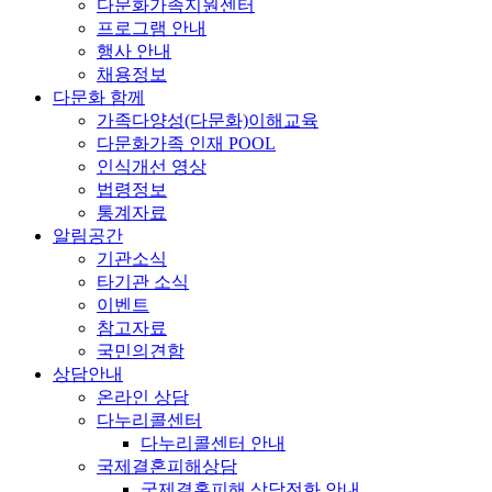
다문화가족지원센터
프로그램 안내
행사 안내
채용정보
다문화 함께
가족다양성(다문화)이해교육
다문화가족 인재 POOL
인식개선 영상
법령정보
통계자료
알림공간
기관소식
타기관 소식
이벤트
참고자료
국민의견함
상담안내
온라인 상담
다누리콜센터
다누리콜센터 안내
국제결혼피해상담
국제결혼피해 상담전화 안내