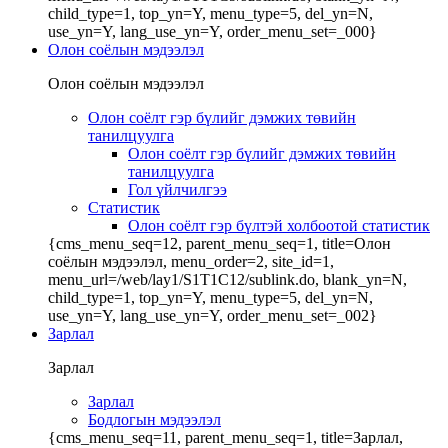
child_type=1, top_yn=Y, menu_type=5, del_yn=N,
use_yn=Y, lang_use_yn=Y, order_menu_set=_000}
Олон соёлын мэдээлэл
Олон соёлын мэдээлэл
Олон соёлт гэр бүлийг дэмжих төвийн
танилцуулга
Олон соёлт гэр бүлийг дэмжих төвийн
танилцуулга
Гол үйлчилгээ
Статистик
Олон соёлт гэр бүлтэй холбоотой статистик
{cms_menu_seq=12, parent_menu_seq=1, title=Олон
соёлын мэдээлэл, menu_order=2, site_id=1,
menu_url=/web/lay1/S1T1C12/sublink.do, blank_yn=N,
child_type=1, top_yn=Y, menu_type=5, del_yn=N,
use_yn=Y, lang_use_yn=Y, order_menu_set=_002}
Зарлал
Зарлал
Зарлал
Бодлогын мэдээлэл
{cms_menu_seq=11, parent_menu_seq=1, title=Зарлал,