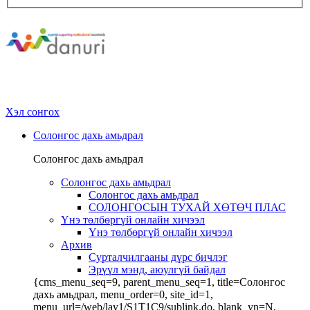
Хэл сонгох
Солонгос дахь амьдрал
Солонгос дахь амьдрал
Солонгос дахь амьдрал
Солонгос дахь амьдрал
СОЛОНГОСЫН ТУХАЙ ХӨТӨЧ ПЛАС
Үнэ төлбөргүй онлайн хичээл
Үнэ төлбөргүй онлайн хичээл
Архив
Сурталчилгааны дүрс бичлэг
Эрүүл мэнд, аюулгүй байдал
{cms_menu_seq=9, parent_menu_seq=1, title=Солонгос
дахь амьдрал, menu_order=0, site_id=1,
menu_url=/web/lay1/S1T1C9/sublink.do, blank_yn=N,