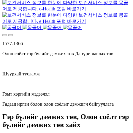
1577-
1
3
6
6
Олон соёлт гэр бүлийг дэмжих төв Данүри лавлах төв
Шуурхай тусламж
Гэмт хэргийн мэдээлэл
Гадаад иргэн болон олон соёлыг дэмжигч байгууллага
Гэр бүлийг дэмжих төв, Олон соёлт гэр
бүлийг дэмжих төв хайх