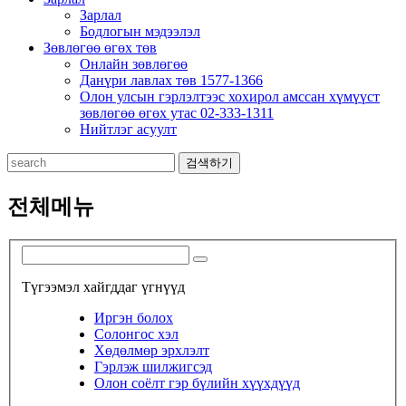
Зарлал
Бодлогын мэдээлэл
Зөвлөгөө өгөх төв
Онлайн зөвлөгөө
Данүри лавлах төв 1577-1366
Олон улсын гэрлэлтээс хохирол амссан хүмүүст
зөвлөгөө өгөх утас 02-333-1311
Нийтлэг асуулт
검색하기
전체메뉴
Түгээмэл хайгддаг үгнүүд
Иргэн болох
Солонгос хэл
Хөдөлмөр эрхлэлт
Гэрлэж шилжигсэд
Олон соёлт гэр бүлийн хүүхдүүд