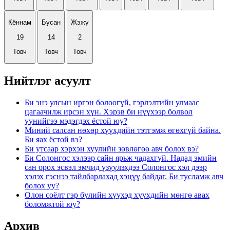
Кённам
Бусан
Жэжү
19
14
2
Товч
Товч
Товч
Нийтлэг асуулт
Би энэ улсын иргэн болоогүй, гэрлэлтийн улмаас
цагаачилж ирсэн хүн. Хэрэв би нүүхээр болвол
үүнийгээ мэдэгдэх ёстой юу?
Миний салсан нөхөр хүүхдийн тэтгэмж өгөхгүй байна.
Би яах ёстой вэ?
Би утсаар хэрхэн хуулийн зөвлөгөө авч болох вэ?
Би Солонгос хэлээр сайн ярьж чадахгүй. Надад эмийн
сан орох эсвэл эмчид үзүүлэхдээ Солонгос хэл дээр
хэлэх гэснээ тайлбарлахад хэцүү байдаг. Би тусламж авч
болох уу?
Олон соёлт гэр бүлийн хүүхэд хүүхдийн мөнгө авах
боломжтой юу?
Архив