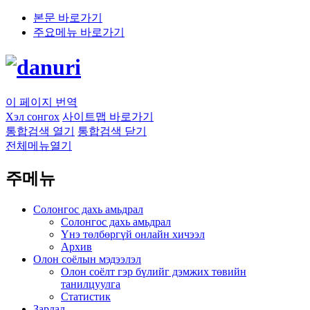
본문 바로가기
주요메뉴 바로가기
이 페이지 번역
Хэл сонгох
사이트맵 바로가기
통합검색 열기
통합검색 닫기
전체메뉴열기
주메뉴
Солонгос дахь амьдрал
Солонгос дахь амьдрал
Үнэ төлбөргүй онлайн хичээл
Архив
Олон соёлын мэдээлэл
Олон соёлт гэр бүлийг дэмжих төвийн
танилцуулга
Статистик
Зарлал