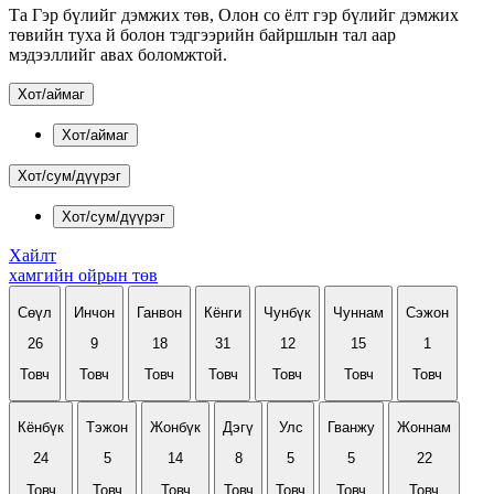
Та Гэр бүлийг дэмжих төв, Олон со ёлт гэр бүлийг дэмжих
төвийн туха й болон тэдгээрийн байршлын тал аар
мэдээллийг авах боломжтой.
Хот/аймаг
Хот/аймаг
Хот/сум/дүүрэг
Хот/сум/дүүрэг
Хайлт
хамгийн ойрын төв
Сөүл
Инчон
Ганвон
Кёнги
Чунбүк
Чуннам
Сэжон
26
9
18
31
12
15
1
Товч
Товч
Товч
Товч
Товч
Товч
Товч
Кёнбүк
Тэжон
Жонбүк
Дэгү
Улс
Гванжу
Жоннам
24
5
14
8
5
5
22
Товч
Товч
Товч
Товч
Товч
Товч
Товч