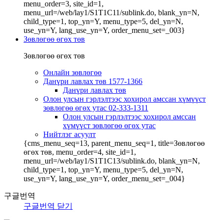
menu_order=3, site_id=1,
menu_url=/web/lay1/S1T1C11/sublink.do, blank_yn=N,
child_type=1, top_yn=Y, menu_type=5, del_yn=N,
use_yn=Y, lang_use_yn=Y, order_menu_set=_003}
Зөвлөгөө өгөх төв
Зөвлөгөө өгөх төв
Онлайн зөвлөгөө
Данүри лавлах төв 1577-1366
Данүри лавлах төв
Олон улсын гэрлэлтээс хохирол амссан хүмүүст
зөвлөгөө өгөх утас 02-333-1311
Олон улсын гэрлэлтээс хохирол амссан
хүмүүст зөвлөгөө өгөх утас
Нийтлэг асуулт
{cms_menu_seq=13, parent_menu_seq=1, title=Зөвлөгөө
өгөх төв, menu_order=4, site_id=1,
menu_url=/web/lay1/S1T1C13/sublink.do, blank_yn=N,
child_type=1, top_yn=Y, menu_type=5, del_yn=N,
use_yn=Y, lang_use_yn=Y, order_menu_set=_004}
구글번역
구글번역 닫기