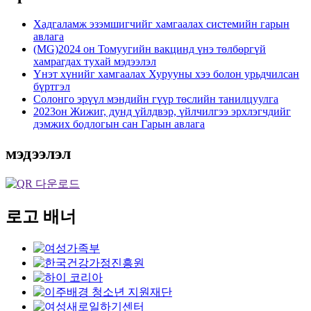
Хадгаламж эзэмшигчийг хамгаалах системийн гарын
авлага
(MG)2024 он Томуугийн вакцинд үнэ төлбөргүй
хамрагдах тухай мэдээлэл
Үнэт хүнийг хамгаалах Хурууны хээ болон урьдчилсан
бүртгэл
Солонго эрүүл мэндийн гүүр төслийн танилцуулга
2023он Жижиг, дунд үйлдвэр, үйлчилгээ эрхлэгчдийг
дэмжих бодлогын сан Гарын авлага
мэдээлэл
로고 배너