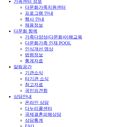
가족센터 정보
다문화가족지원센터
프로그램 안내
행사 안내
채용정보
다문화 함께
가족다양성(다문화)이해교육
다문화가족 인재 POOL
인식개선 영상
법령정보
통계자료
알림공간
기관소식
타기관 소식
참고자료
국민의견함
상담안내
온라인 상담
다누리콜센터
국제결혼피해상담
상담통계
FAQ