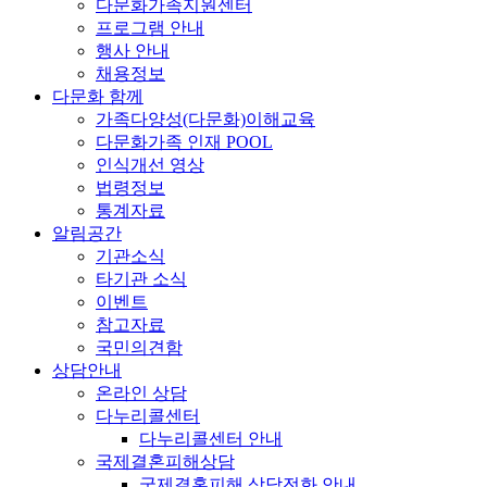
다문화가족지원센터
프로그램 안내
행사 안내
채용정보
다문화 함께
가족다양성(다문화)이해교육
다문화가족 인재 POOL
인식개선 영상
법령정보
통계자료
알림공간
기관소식
타기관 소식
이벤트
참고자료
국민의견함
상담안내
온라인 상담
다누리콜센터
다누리콜센터 안내
국제결혼피해상담
국제결혼피해 상담전화 안내