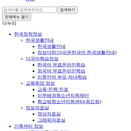
검색하기
전체메뉴 열기
다누리
한국정착정보
한국생활안내
한국생활안내
정보더하기(쉬운한국어 한국생활안내)
다국어학습정보
한국어 무료온라인학습
외국어 무료온라인학습
이중언어 부모·자녀학습
교육취업 정보
교육·진학·진로
이주배경청소년지원재단
학교밖청소년지원센터(꿈드림)
정보자료실
영상자료실
그래픽자료실
가족센터 정보