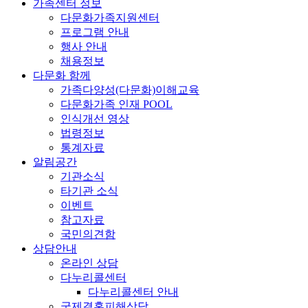
가족센터 정보
다문화가족지원센터
프로그램 안내
행사 안내
채용정보
다문화 함께
가족다양성(다문화)이해교육
다문화가족 인재 POOL
인식개선 영상
법령정보
통계자료
알림공간
기관소식
타기관 소식
이벤트
참고자료
국민의견함
상담안내
온라인 상담
다누리콜센터
다누리콜센터 안내
국제결혼피해상담