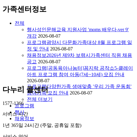
가족센터정보
전체
행사
성인문해교육 지원사업 'moms 배우다-ver 9'
개강
2026-08-07
프로그램
광양시 다문화가족대상 8월 프로그램 일
정 및 안내
2026-08-07
채용정보
2026년 제9차 보령시가족센터 직원 채용
공고
2026-08-07
프로그램
[공동육아나눔터]꼼지락 공작소5-클레이
아트 프로그램 참여 아동(7세~10세) 모집 안내
2026-08-07
프로그램
다양한가족 생애맞춤 '우리 가족 운동회'
다
누
리
콜
센
터
참여가족 모집 안내
2026-08-07
전체 더보기
1577-1366
프로그램
행사
서비스 시간
채용정보
1년 365일 24시간 (주말, 공휴일 포함)
서비스 언어