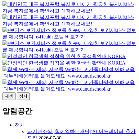
재생
정지
알림공간
전체
타기관소식
[함께일하는재단]'AI 어노테이터' 추가
모집
2026-07-30