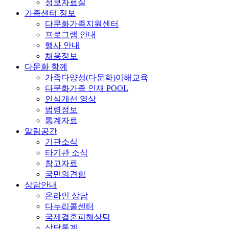
정보자료실
가족센터 정보
다문화가족지원센터
프로그램 안내
행사 안내
채용정보
다문화 함께
가족다양성(다문화)이해교육
다문화가족 인재 POOL
인식개선 영상
법령정보
통계자료
알림공간
기관소식
타기관 소식
참고자료
국민의견함
상담안내
온라인 상담
다누리콜센터
국제결혼피해상담
상담통계