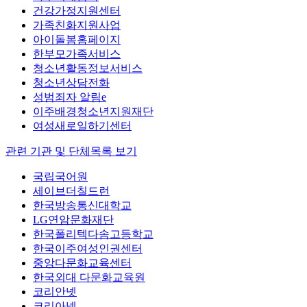
건강가정지원센터
가족친화지원사업
아이돌봄홈페이지
한부모가족서비스
청소년활동정보서비스
청소년상담전화
성범죄자 알림e
이주배경청소년지원재단
여성새로일하기센터
관련 기관 및 단체
목록 보기
국립국어원
세이브더칠드런
한국방송통신대학교
LG연암문화재단
한국폴리텍다솜고등학교
한국이주여성인권센터
중앙다문화교육센터
한국외대 다문화교육원
코리안넷
코리아넷